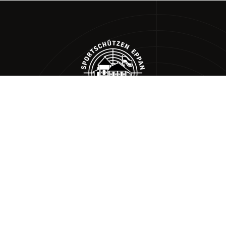
Kapuzinerstraße 25/a
39057 Eppan an der Weinstraße (BZ)
Via Cappuccini 25/a
39057 Appiano (BZ)
T 0471 664588 – M. +39 324 18 26 885