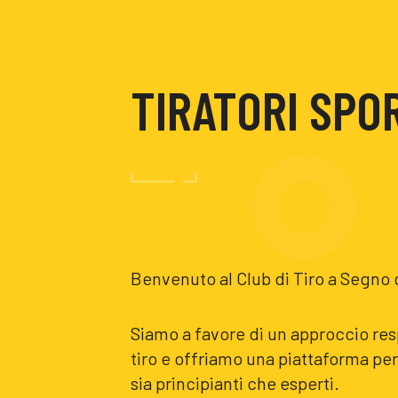
UNTERTITEL
TIRATORI SPOR
Benvenuto al Club di Tiro a Segno 
Siamo a favore di un approccio resp
tiro e offriamo una piattaforma per t
sia principianti che esperti.