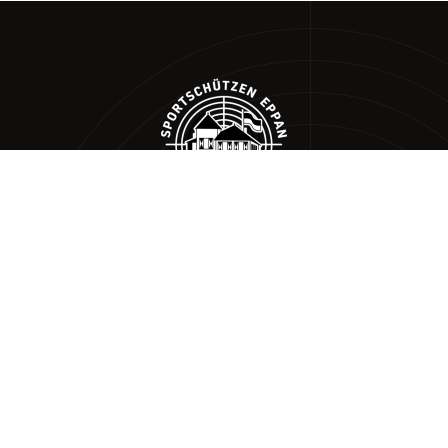
Kapuzinerstraße 25/a
39057 Eppan an der Weinstraße (BZ)
Via Cappuccini 25/a
39057 Appiano (BZ)
T 0471 664588 – M. +39 324 18 26 885