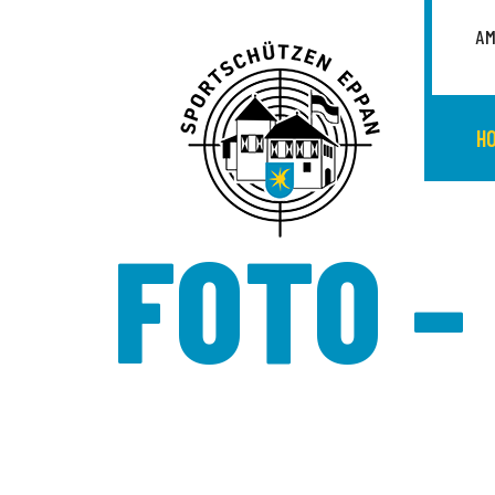
AM
H
FOTO –