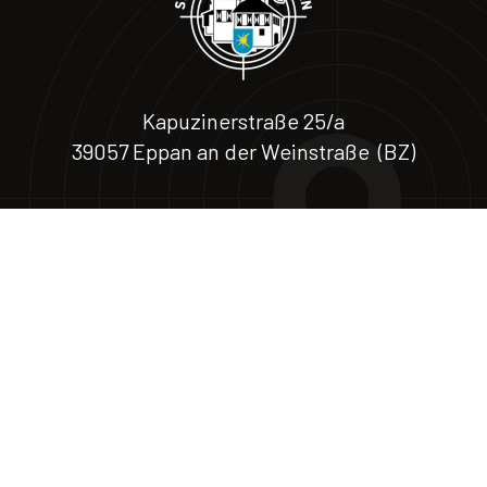
Kapuzinerstraße 25/a
39057 Eppan an der Weinstraße (BZ)
Via Cappuccini 25/a
39057 Appiano (BZ)
T 0471 664588 – M. +39 324 18 26 885
© AMATEURSPORTVEREIN SPORTSCHÜTZEN EPPAN